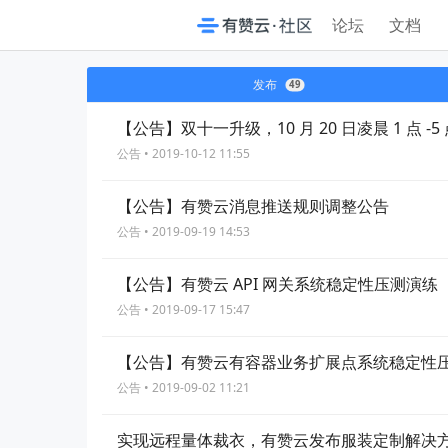
论坛
文档
发布
49
【公告】双十一升级，10 月 20 日凌晨 1 点 
公告
• 2019-10-12 11:55
【公告】有赞云消息推送规则调整公告
公告
• 2019-09-19 14:53
【公告】有赞云 API 网关系统稳定性压测演练
公告
• 2019-09-17 15:47
【公告】有赞云有容器业务扩展点系统稳定性
公告
• 2019-09-02 11:21
实现远程量体裁衣，有赞云发布服装定制解决