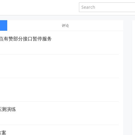
评论
-5 点有赞部分接口暂停服务
压测演练
方案