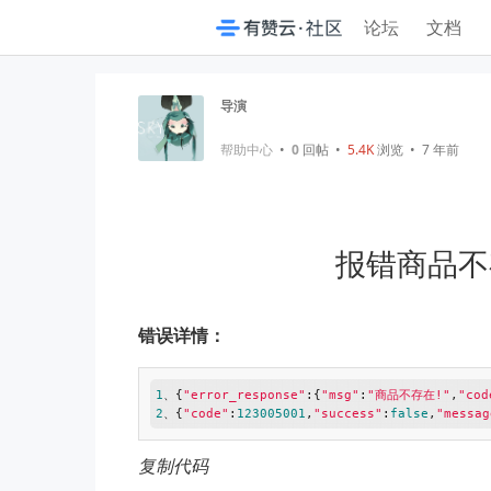
论坛
文档
导演
帮助中心
•
0
回帖
•
5.4K
浏览 • 7 年前
报错商品不
错误详情：
1
、{
"error_response"
:{
"msg"
:
"商品不存在!"
,
"cod
2
、{
"code"
:
123005001
,
"success"
:
false
,
"messag
复制代码