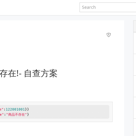
存在!- 自查方案
e"
:
122001001
e"
:
"商品不存在"