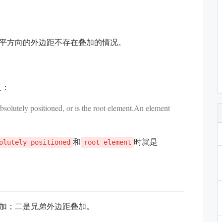
平方向的外边距不存在叠加的情况。
义：
 absolutely positioned, or is the root element.An element
和
时就是
olutely positioned
root element
加；二是兄弟外边距叠加。