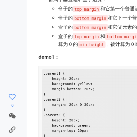
盒子的
和它第一个普通
top margin
盒子的
和它下一个
bottom margin
盒子的
和它父元素
bottom margin
盒子的
和
top margin
bottom margi
算为 0 的
，被计算为 0 
min-height
demo1：
.parent1 {

    height: 20px;

    background: yellow;

    margin-bottom: 20px;

}

.parent2 {

0
    margin: 20px 0 30px;

}

.parent3 {

    height: 20px;

    background: green;

    margin-top: 20px;

}
