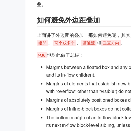
叠。
如何避免外边距叠加
上面讲了外边距的叠加，那如何避免呢，其实
、
、
和
。
毗邻
两个或多个
普通流
垂直方向
也对此做了总结：
W3C
Margins between a floated box and any ot
and its in-flow children).
Margins of elements that establish new b
with “overflow” other than “visible”) do not
Margins of absolutely positioned boxes do 
Margins of inline-block boxes do not colla
The bottom margin of an in-flow block-le
its next in-flow block-level sibling, unles