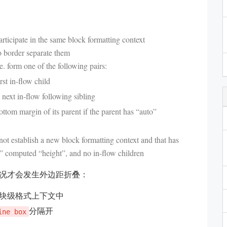
articipate in the same block formatting context
o border separate them
e. form one of the following pairs:
rst in-flow child
next in-flow following sibling
ottom margin of its parent if the parent has “auto”
not establish a new block formatting context and that has
” computed “height”, and no in-flow children
况才会发生外边距折叠：
块级格式上下文中
分隔开
ine box