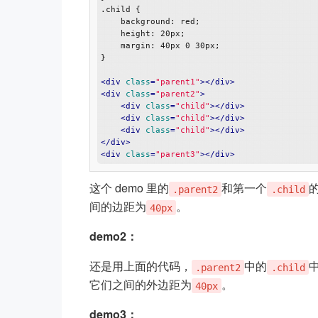
.child {

    background: red;

    height: 20px;

    margin: 40px 0 30px;

}

<
div
class
=
"parent1"
>
</
div
>
<
div
class
=
"parent2"
>
<
div
class
=
"child"
>
</
div
>
<
div
class
=
"child"
>
</
div
>
<
div
class
=
"child"
>
</
div
>
</
div
>
<
div
class
=
"parent3"
>
</
div
>
这个 demo 里的
和第一个
.parent2
.child
间的边距为
。
40px
demo2：
还是用上面的代码，
中的
.parent2
.child
它们之间的外边距为
。
40px
demo3：