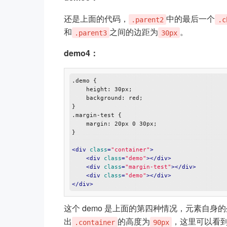
还是上面的代码，
中的最后一个
.parent2
.c
和
之间的边距为
。
.parent3
30px
demo4：
.demo {

    height: 30px;

    background: red;

}

.margin-test {

    margin: 20px 0 30px;

}

<
div
class
=
"container"
>
<
div
class
=
"demo"
>
</
div
>
<
div
class
=
"margin-test"
>
</
div
>
<
div
class
=
"demo"
>
</
div
>
</
div
>
这个 demo 是上面的第四种情况，元素自身
出
的高度为
，这里可以看
.container
90px