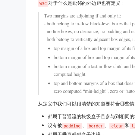
对于什么是毗邻的外边距也有定义：
W3C
Two margins are adjoining if and only if:
- both belong to in-flow block-level boxes that p
- no line boxes, no clearance, no padding and n
- both belong to vertically-adjacent box edges, i.
top margin of a box and top margin of its fi
bottom margin of box and top margin of its 
bottom margin of a last in-flow child and b
computed height
top and bottom margins of a box that does 
zero computed “min-height”, zero or “auto
从定义中我们可以很清楚的知道要符合哪些情
都属于普通流的块级盒子且参与到相同的
没有被
、
、
和
padding
border
clear
l
都属于垂直毗邻盒子边缘：