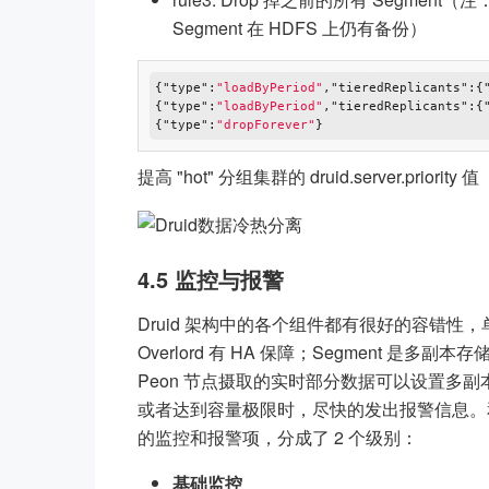
Segment 在 HDFS 上仍有备份）
{
"type"
:
"loadByPeriod"
,
"tieredReplicants"
:{
{
"type"
:
"loadByPeriod"
,
"tieredReplicants"
:{
{
"type"
:
"dropForever"
提高 "hot" 分组集群的 druid.server.pri
4.5 监控与报警
Druid 架构中的各个组件都有很好的容错性，单
Overlord 有 HA 保障；Segment 是多副本存储在
Peon 节点摄取的实时部分数据可以设置多副
或者达到容量极限时，尽快的发出报警信息。和其
的监控和报警项，分成了 2 个级别：
基础监控