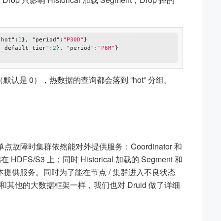
"hot"
:
1
}, 
"period"
:
"P30D"
} 

"_default_tier"
:
2
}, 
"period"
:
"P6M"
} 

ority 值（默认是 0），热数据的查询都会落到 “hot” 分组。
点故障时集群依然能对外提供服务：Coordinator 和
 HDFS/S3 上；同时 Historical 加载的 Segment 和
本提供服务。同时为了能在节点 / 集群进入不良状态
他的大数据框架一样，我们也对 Druid 做了详细