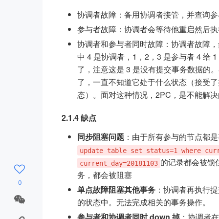
协调者故障：备用协调者接管，并查询参
参与者故障：协调者会等待他重启然后执
协调者和参与者同时故障：协调者故障，然
中 4 是协调者，1，2，3 是参与者 4 
了，注意这是 3 是没有提交事务数据的
了，一直不知道它处于什么状态（接受了提
态）。面对这种情况，2PC，是不能解决
2.1.4 缺点
同步阻塞问题
：由于所有参与的节点都是
update table set status=1 where cur
的记录都会被锁
current_day=20181103
务，都会被阻塞
0
单点故障阻塞其他事务
：协调者再执行提
的状态中。无法完成相关的事务操作。
参与者和协调者同时 down 掉
：协调者在发