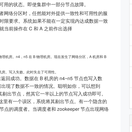
于可用的状态。即使集群中一部分节点故障。
或者网络分区时，任然能对外提供一致性和可用性的服
时限要求。系统如果不能在一定实现内达成数据一致
前操作在 C 和 A 之前作出选择
 A 物理机房。n4，n5 在 B 物理机房。现在发生了网络分区，A 机房和 B
B 机房。写入失败。此时失去了可用性。
返回成功。数据在 B 机房的 n4~n5 节点也写入数
 机房出现了数据不一致的情况。聪明如你，可以想到
系统会将其剔出节点，然其它一半以上的节点写入成功即可。
呢。其实这里有一个误区，系统将其剔出节点。有一个隐含的
的调度者。当调度者和 zookeeper 节点出现网络