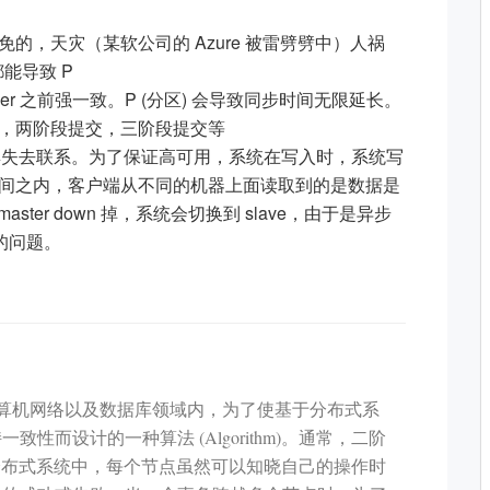
不可避免的，天灾（某软公司的 Azure 被雷劈劈中）人祸
能导致 P
erver 之前强一致。P (分区) 会导致同步时间无限延长。
，两阶段提交，三阶段提交等
和 B 集群失去联系。为了保证高可用，系统在写入时，系统写
间之内，客户端从不同的机器上面读取到的是数据是
ster down 掉，系统会切换到 slave，由于是异步
的问题。
 是指，在计算机网络以及数据库领域内，为了使基于分布式系
而设计的一种算法 (Algorithm)。通常，二阶
)。在分布式系统中，每个节点虽然可以知晓自己的操作时