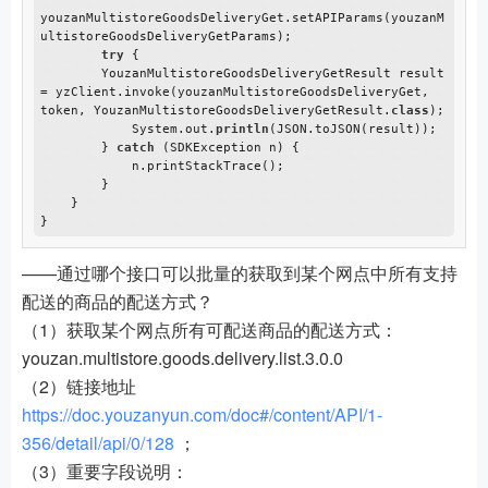
youzanMultistoreGoodsDeliveryGet.setAPIParams(youzanM
ultistoreGoodsDeliveryGetParams);

try
 {

        YouzanMultistoreGoodsDeliveryGetResult result 
= yzClient.invoke(youzanMultistoreGoodsDeliveryGet, 
token, YouzanMultistoreGoodsDeliveryGetResult.
class
);

            System.out.
println
(JSON.toJSON(result));

        } 
catch
 (SDKException n) {

            n.printStackTrace();

        }

    }

——通过哪个接口可以批量的获取到某个网点中所有支持
配送的商品的配送方式？
（1）获取某个网点所有可配送商品的配送方式：
youzan.multistore.goods.delivery.list.3.0.0
（2）链接地址
https://doc.youzanyun.com/doc#/content/API/1-
356/detail/api/0/128
；
（3）重要字段说明：