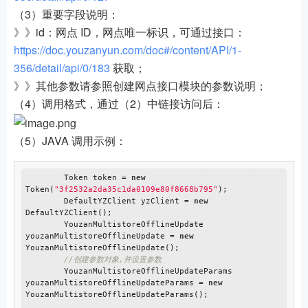
（3）重要字段说明：
》》id：网点 ID，网点唯一标识，可通过接口：
https://doc.youzanyun.com/doc#/content/API/1-
356/detail/api/0/183
获取；
》》其他参数请参照创建网点接口模块的参数说明；
（4）调用格式，通过（2）中链接访问后：
（5）JAVA 调用示例：
        Token token = 
new
Token(
"3f2532a2da35c1da0109e80f8668b795"
);

        DefaultYZClient yzClient = 
new
DefaultYZClient();

        YouzanMultistoreOfflineUpdate 
youzanMultistoreOfflineUpdate = 
new
YouzanMultistoreOfflineUpdate();

//创建参数对象,并设置参数
        YouzanMultistoreOfflineUpdateParams 
youzanMultistoreOfflineUpdateParams = 
new
YouzanMultistoreOfflineUpdateParams();
