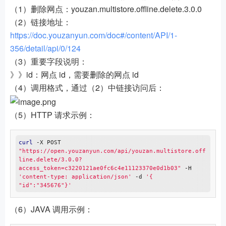
（1）删除网点：youzan.multistore.offline.delete.3.0.0
try
 {

        YouzanMultistoreOfflineCreateResult result = 
（2）链接地址：
yzClient.invoke(youzanMultistoreOfflineCreate, token, 
https://doc.youzanyun.com/doc#/content/API/1-
YouzanMultistoreOfflineCreateResult.
class
);

            System.out.
println
(JSON.toJSON(result));

356/detail/api/0/124
        } 
catch
 (SDKException n) {

（3）重要字段说明：
            n.printStackTrace();

        }

》》id：网点 id，需要删除的网点 id
    }

（4）调用格式，通过（2）中链接访问后：
（5）HTTP 请求示例：
curl
 -X POST 
"https://open.youzanyun.com/api/youzan.multistore.off
line.delete/3.0.0?
access_token=c3220121ae0fc6c4e11123370e0d1b03"
 -H 
'content-type: application/json'
 -d 
'{ 
"id":"345676"}'
（6）JAVA 调用示例：