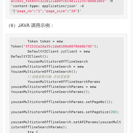
access_token=c3220121ae0fc6c4e11123370e0d1b03"
 -H 
'content-
type
: application/json' -d 
'{
"page_no"
:
"1"
,
"page_size"
:
"20"
（6）JAVA 调用示例：
        Token token = 
new
Token(
"3f2532a2da35c1da0109e80f8668b795"
);

        DefaultYZClient yzClient = 
new
DefaultYZClient();

        YouzanMultistoreOfflineSearch 
youzanMultistoreOfflineSearch = 
new
YouzanMultistoreOfflineSearch();

//创建参数对象,并设置参数
        YouzanMultistoreOfflineSearchParams 
youzanMultistoreOfflineSearchParams = 
new
YouzanMultistoreOfflineSearchParams();

youzanMultistoreOfflineSearchParams.setPageNo(
1
);

youzanMultistoreOfflineSearchParams.setPageSize(
20
);

youzanMultistoreOfflineSearch.setAPIParams(youzanMult
istoreOfflineSearchParams);

try
 {
