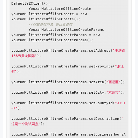
DefaultYZClient();

        YouzanMultistoreOfflineCreate 
youzanMultistoreOfflineCreate = 
new
YouzanMultistoreOfflineCreate();

//创建参数对象,并设置参数
        YouzanMultistoreOfflineCreateParams 
youzanMultistoreOfflineCreateParams = 
new
YouzanMultistoreOfflineCreateParams();

youzanMultistoreOfflineCreateParams.setAddress(
"王塘路
188号黄龙国际"
);

youzanMultistoreOfflineCreateParams.setProvince(
"浙江
省"
);

youzanMultistoreOfflineCreateParams.setArea(
"西湖区"
);

youzanMultistoreOfflineCreateParams.setCity(
"杭州市"
);

youzanMultistoreOfflineCreateParams.setCountyId(
"3101
01"
);

youzanMultistoreOfflineCreateParams.setDescription(
"
这是一个测试网点"
);

youzanMultistoreOfflineCreateParams.setBusinessHoursA