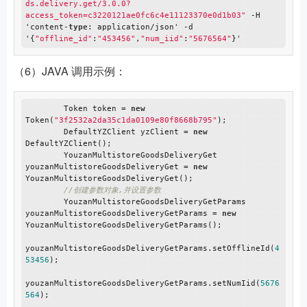
ds.delivery.get/3.0.0?
access_token=c3220121ae0fc6c4e11123370e0d1b03"
 -H 
'content-
type
: application/json' -d 
'{
"offline_id"
:
"453456"
,
"num_iid"
:
"5676564"
（6）JAVA 调用示例：
        Token token = 
new
Token(
"3f2532a2da35c1da0109e80f8668b795"
);

        DefaultYZClient yzClient = 
new
DefaultYZClient();

        YouzanMultistoreGoodsDeliveryGet 
youzanMultistoreGoodsDeliveryGet = 
new
YouzanMultistoreGoodsDeliveryGet();

//创建参数对象,并设置参数
        YouzanMultistoreGoodsDeliveryGetParams 
youzanMultistoreGoodsDeliveryGetParams = 
new
YouzanMultistoreGoodsDeliveryGetParams();

youzanMultistoreGoodsDeliveryGetParams.setOfflineId(
4
53456
);

youzanMultistoreGoodsDeliveryGetParams.setNumIid(
5676
564
);
