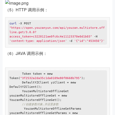
（5）HTTP 调用示例：
curl
 -X POST 
"https://open.youzanyun.com/api/youzan.multistore.off
line.get/3.0.0?
access_token=c3220121ae0fc6c4e11123370e0d1b03"
 -H 
'content-type: application/json'
 -d 
'{"id":"453456"}'
（6）JAVA 调用示例：
       Token token = 
new
Token(
"3f2532a2da35c1da0109e80f8668b795"
);

       DefaultYZClient yzClient = 
new
DefaultYZClient();

       YouzanMultistoreOfflineGet 
youzanMultistoreOfflineGet = 
new
YouzanMultistoreOfflineGet();

//创建参数对象,并设置参数
        YouzanMultistoreOfflineGetParams 
youzanMultistoreOfflineGetParams = 
new