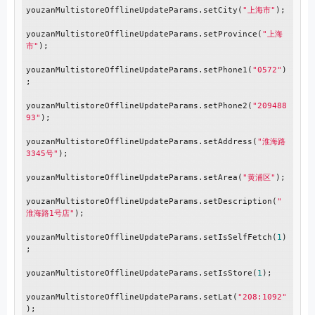
youzanMultistoreOfflineUpdateParams.setCity(
"上海市"
);

youzanMultistoreOfflineUpdateParams.setProvince(
"上海
市"
);

youzanMultistoreOfflineUpdateParams.setPhone1(
"0572"
)
;

youzanMultistoreOfflineUpdateParams.setPhone2(
"209488
93"
);

youzanMultistoreOfflineUpdateParams.setAddress(
"淮海路
3345号"
);

youzanMultistoreOfflineUpdateParams.setArea(
"黄浦区"
);

youzanMultistoreOfflineUpdateParams.setDescription(
"
淮海路1号店"
);

youzanMultistoreOfflineUpdateParams.setIsSelfFetch(
1
)
;

youzanMultistoreOfflineUpdateParams.setIsStore(
1
);

youzanMultistoreOfflineUpdateParams.setLat(
"208:1092"
);
