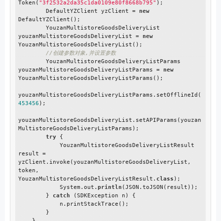
Token(
"3f2532a2da35c1da0109e80f8668b795"
);

        DefaultYZClient yzClient = 
new
DefaultYZClient();

        YouzanMultistoreGoodsDeliveryList 
youzanMultistoreGoodsDeliveryList = 
new
YouzanMultistoreGoodsDeliveryList();

//创建参数对象,并设置参数
        YouzanMultistoreGoodsDeliveryListParams 
youzanMultistoreGoodsDeliveryListParams = 
new
YouzanMultistoreGoodsDeliveryListParams();

youzanMultistoreGoodsDeliveryListParams.setOfflineId(
453456
);

youzanMultistoreGoodsDeliveryList.setAPIParams(youzan
MultistoreGoodsDeliveryListParams);

try
 {

            YouzanMultistoreGoodsDeliveryListResult 
result = 
yzClient.invoke(youzanMultistoreGoodsDeliveryList, 
token, 
YouzanMultistoreGoodsDeliveryListResult.
class
);

            System.out.
println
(JSON.toJSON(result));

        } 
catch
 (SDKException n) {

            n.printStackTrace();

        }

    }
