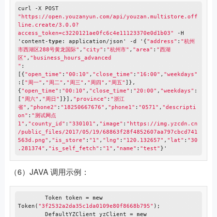
curl -X POST 
"https://open.youzanyun.com/api/youzan.multistore.off
line.create/3.0.0?
access_token=c3220121ae0fc6c4e11123370e0d1b03"
 -H 
'content-
type
: application/json' -d '{
"address"
:
"杭州
市西湖区288号黄龙国际"
,
"city"
:
"杭州市"
,
"area"
:
"西湖
区"
,
"business_hours_advanced

"
:
[{
"open_time"
:
"00:10"
,
"close_time"
:
"16:00"
,
"weekdays"
:[
"周一"
,
"周二"
,
"周三"
,
"周四"
,
"周五"
]},
{
"open_time"
:
"00:10"
,
"close_time"
:
"20:00"
,
"weekdays"
:
[
"周六"
,
"周日"
]}],
"province"
:
"浙江
省"
,
"phone2"
:
"18250667676"
,
"phone1"
:
"0571"
,
"descripti
on"
:
"测试网点
1"
,
"county_id"
:
"330101"
,
"image"
:
"https://img.yzcdn.cn
/public_files/2017/05/19/68863f28f4852607aa797cbcd741
563d.png"
,
"is_store"
:
"1"
,
"lng"
:
"120.132657"
,
"lat"
:
"30
.281374"
,
"is_self_fetch"
:
"1"
,
"name"
:
"test"
（6）JAVA 调用示例：
        Token token = 
new
Token(
"3f2532a2da35c1da0109e80f8668b795"
);

        DefaultYZClient yzClient = 
new