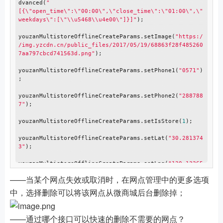
dvanced(
"
[{\"open_time\":\"00:00\",\"close_time\":\"01:00\",\"
weekdays\":[\"\\u5468\\u4e00\"]}]"
);

youzanMultistoreOfflineCreateParams.setImage(
"https:/
/img.yzcdn.cn/public_files/2017/05/19/68863f28f485260
7aa797cbcd741563d.png"
);

youzanMultistoreOfflineCreateParams.setPhone1(
"0571"
)
;

youzanMultistoreOfflineCreateParams.setPhone2(
"288788
7"
);

youzanMultistoreOfflineCreateParams.setIsStore(
1
);

youzanMultistoreOfflineCreateParams.setLat(
"30.281374
3"
);

youzanMultistoreOfflineCreateParams.setLng(
"120.13265
7"
);

——当某个网点失效或取消时，在网点管理中的更多选项
youzanMultistoreOfflineCreateParams.setName(
"winnie"
)
中，选择删除可以将该网点从微商城后台删除掉；
;

youzanMultistoreOfflineCreate.setAPIParams(youzanMult
——通过哪个接口可以快速的删除不需要的网点？
istoreOfflineCreateParams);
