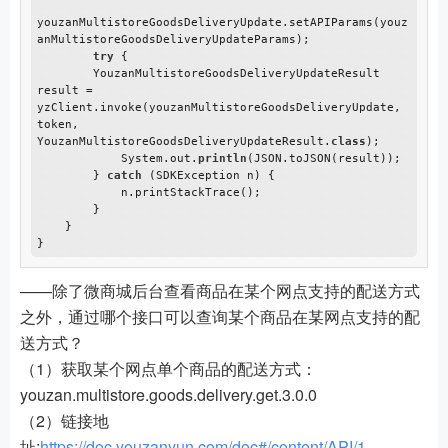
youzanMultistoreGoodsDeliveryUpdate.setAPIParams(youz
anMultistoreGoodsDeliveryUpdateParams);

try
 {

        YouzanMultistoreGoodsDeliveryUpdateResult 
result = 
yzClient.invoke(youzanMultistoreGoodsDeliveryUpdate, 
token, 
YouzanMultistoreGoodsDeliveryUpdateResult.
class
);

            System.out.
println
(JSON.toJSON(result));

        } 
catch
 (SDKException n) {

            n.printStackTrace();

        }

    }

——除了微商城后台查看商品在某个网点支持的配送方式
之外，通过哪个接口可以查询某个商品在某网点支持的配
送方式？
（1）获取某个网点单个商品的配送方式：
youzan.multistore.goods.delivery.get.3.0.0
（2）链接地
址:
https://doc.youzanyun.com/doc#/content/API/1-