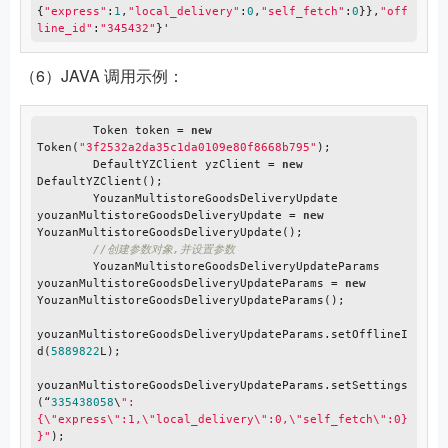
{
"express"
:
1
,
"local_delivery"
:
0
,
"self_fetch"
:
0
}},
"off
line_id"
:
"345432"
（6）JAVA 调用示例：
        Token token = 
new
Token(
"3f2532a2da35c1da0109e80f8668b795"
);

        DefaultYZClient yzClient = 
new
DefaultYZClient();

        YouzanMultistoreGoodsDeliveryUpdate 
youzanMultistoreGoodsDeliveryUpdate = 
new
YouzanMultistoreGoodsDeliveryUpdate();

//创建参数对象,并设置参数
        YouzanMultistoreGoodsDeliveryUpdateParams 
youzanMultistoreGoodsDeliveryUpdateParams = 
new
YouzanMultistoreGoodsDeliveryUpdateParams();

youzanMultistoreGoodsDeliveryUpdateParams.setOfflineI
d(
5889822
L);

youzanMultistoreGoodsDeliveryUpdateParams.setSettings
(“
335438058
\
":
{\"express\":1,\"local_delivery\":0,\"self_fetch\":0}
}"
);
