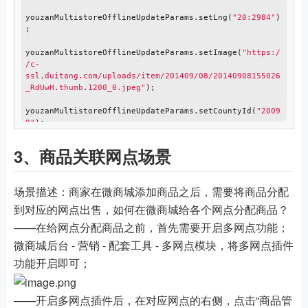
youzanMultistoreOfflineUpdateParams.setLng(
"20:2984"
)
;

youzanMultistoreOfflineUpdateParams.setImage(
"https:/
/c-
ssl.duitang.com/uploads/item/201409/08/20140908155026
_RdUwH.thumb.1200_0.jpeg"
);

youzanMultistoreOfflineUpdateParams.setCountyId(
"2009
0"
);

youzanMultistoreOfflineUpdateParams.setId(
456763
);

3、商品关联网点场景
youzanMultistoreOfflineUpdate.setAPIParams(youzanMult
istoreOfflineUpdateParams);

场景描述：商家在微商城添加商品之后，需要将商品分配
try
 {

        YouzanMultistoreOfflineUpdateResult result = 
到对应的网点出售，如何在微商城给各个网点分配商品？
yzClient.invoke(youzanMultistoreOfflineUpdate, token, 
——在给网点分配商品之前，首先需要开启多网点功能；
YouzanMultistoreOfflineUpdateResult.
class
);

            System.out.
println
(JSON.toJSON(result));

微商城后台 - 营销 - 配套工具 - 多网点模块，将多网点插件
        } 
catch
 (SDKException n) {

功能开启即可；
            n.printStackTrace();

        }

    }

——开启多网点插件后，在对应网点的右侧，点击“商品管