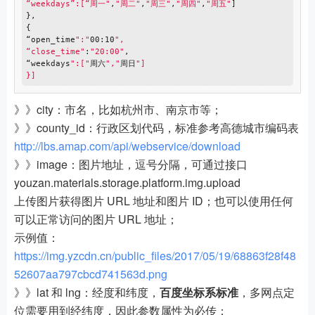
“weekdays”:[“周一"
,
"周二"
,
"周三"
,
"周四"
,
"周五"
]

},

{

“open_time
":"
00:10
",

“close_time"
:
"20:00"
,

“weekdays
":["
周六
","
周日
"]

》》city：市名，比如杭州市、南京市等；
》》county_id：行政区划代码，标准参考高德城市编码表
http://lbs.amap.com/api/webservice/download
》》image：图片地址，逗号分隔，可通过接口
youzan.materials.storage.platform.img.upload
上传图片获得图片 URL 地址和图片 ID；也可以使用任何
可以正常访问的图片 URL 地址；
示例值：
https://img.yzcdn.cn/public_files/2017/05/19/68863f28f48
52607aa797cbcd741563d.png
》》lat 和 lng：经度和纬度，
百度坐标系标准
，多网点定
位需要用到经纬度，因此参数属性为必传；