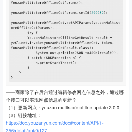
YouzanMultistoreOfflineGetParams();

youzanMultistoreOfflineGetParams.setId(
299932
);

youzanMultistoreOfflineGet.setAPIParams(youzanMultist
oreOfflineGetParams);

try
 {

        YouzanMultistoreOfflineGetResult result = 
yzClient.invoke(youzanMultistoreOfflineGet, token, 
YouzanMultistoreOfflineGetResult.
class
);

            System.out.
println
(JSON.toJSON(result));

        } 
catch
 (SDKException n) {

            n.printStackTrace();

        }

    }

——商家除了在后台通过编辑修改网点信息之外，通过哪
个接口可以实现网点信息的更新？
（1）更新网点：youzan.multistore.offline.update.3.0.0
（2）链接地址：
https://doc.youzanyun.com/doc#/content/API/1-
356/detail/api/0/127