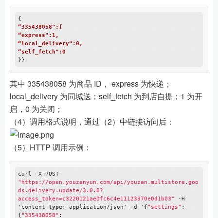
“335438058":{
“express":1,
“local_delivery":0,
“self_fetch":0
其中 335438058 为商品 ID， express 为快递；
local_delivery 为同城送；self_fetch 为到店自提；1 为开
启，0 为关闭；
（4）调用格式说明，通过（2）中链接访问后：
（5）HTTP 调用示例：
curl -X POST 
"https://open.youzanyun.com/api/youzan.multistore.goo
ds.delivery.update/3.0.0?
access_token=c3220121ae0fc6c4e11123370e0d1b03"
 -H 
'content-
type
: application/json' -d '{
"settings"
:
{
"335438058"
: