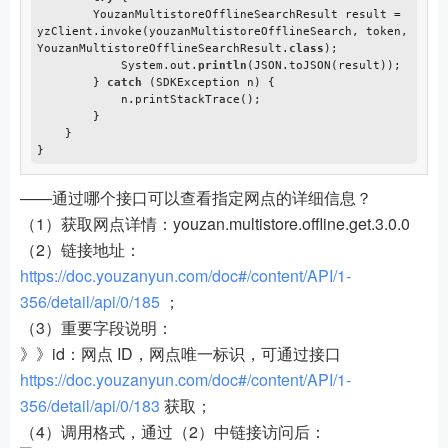
        YouzanMultistoreOfflineSearchResult result = 
yzClient.invoke(youzanMultistoreOfflineSearch, token, 
YouzanMultistoreOfflineSearchResult.
class
);

            System.out.
println
(JSON.toJSON(result));

        } 
catch
 (SDKException n) {

            n.printStackTrace();

        }

    }

——通过哪个接口可以查看指定网点的详细信息？
（1）获取网点详情：youzan.multistore.offline.get.3.0.0
（2）链接地址：
https://doc.youzanyun.com/doc#/content/API/1-
356/detail/api/0/185
；
（3）重要字段说明：
》》id：网点 ID，网点唯一标识，可通过接口
https://doc.youzanyun.com/doc#/content/API/1-
356/detail/api/0/183
获取；
（4）调用格式，通过（2）中链接访问后：