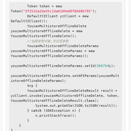
        Token token = 
new
Token(
"3f2532a2da35c1da0109e80f8668b795"
);

        DefaultYZClient yzClient = 
new
DefaultYZClient();

        YouzanMultistoreOfflineDelete 
youzanMultistoreOfflineDelete = 
new
YouzanMultistoreOfflineDelete();

//创建参数对象,并设置参数
        YouzanMultistoreOfflineDeleteParams 
youzanMultistoreOfflineDeleteParams = 
new
YouzanMultistoreOfflineDeleteParams();

youzanMultistoreOfflineDeleteParams.setId(
356754
L);

youzanMultistoreOfflineDelete.setAPIParams(youzanMult
istoreOfflineDeleteParams);

try
 {

        YouzanMultistoreOfflineDeleteResult result = 
yzClient.invoke(youzanMultistoreOfflineDelete, token, 
YouzanMultistoreOfflineDeleteResult.
class
);

            System.out.
println
(JSON.toJSON(result));

        } 
catch
 (SDKException n) {

            n.printStackTrace();

        }

    }
