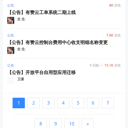
公告
8K
浏览
【公告】有赞云工单系统二期上线
念 念.
公告
7.9K
浏览
【公告】有赞云控制台费用中心收支明细名称变更
念 念.
公告
1
回帖
•
15.1K
浏览
【公告】开放平台自用型应用迁移
卫潇
1
2
3
4
5
6
7
8
9
10
»