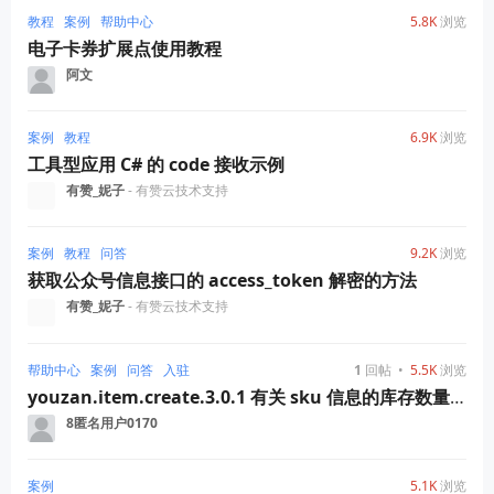
教程
案例
帮助中心
5.8K
浏览
电子卡券扩展点使用教程
阿文
案例
教程
6.9K
浏览
工具型应用 C# 的 code 接收示例
有赞_妮子
- 有赞云技术支持
案例
教程
问答
9.2K
浏览
获取公众号信息接口的 access_token 解密的方法
有赞_妮子
- 有赞云技术支持
帮助中心
案例
问答
入驻
1
回帖
•
5.5K
浏览
youzan.item.create.3.0.1 有关 sku 信息的库存数量的限制是多少？
8匿名用户0170
案例
5.1K
浏览